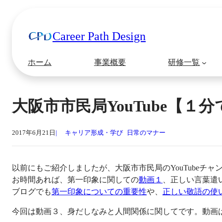
Career Path Design
ホーム
事業概要
研修一覧
大阪市市民局YouTube【
2017年6月21日
キャリア形成・学び
日常のマナー
以前にもご紹介しましたが、大阪市市民局のYouTubeチ
お時間あれば、第一印象に関しての
動画１
、正しい言葉遣
ブログでも
第一印象についての重要性
や、
正しい敬語の使
今回は動画３、身だしなみと人間関係に関してです。動画