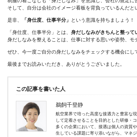
制服の着こなしも「身だしなみ」を意識し、会社の規定に
そして、自分は会社のイメージ看板を背負っているんだと
是非、
「身仕度、仕事半分」
という意識を持ちましょう！
「身仕度、仕事半分」とは、
身だしなみがきちんと整って
身だしなみを整えることは、仕事に対する思いや姿勢、モ
ぜひ、今一度ご自分の身だしなみをチェックする機会にし
最後までお読みいただき、ありがとうございました。
この記事を書いた人
鵜飼千登静
航空業界で培った高度な接遇力と豊富な現
して定着させることを目的とした研修・コ
多くの企業において、接遇は個人の資質や
生している課題に寄り添いながら、マネジ