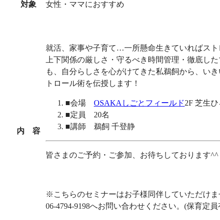
対象
女性・ママにおすすめ
就活、家事や子育て…一所懸命生きていればスト
上下関係の厳しさ・守るべき時間管理・徹底した
も、自分らしさを心がけてきた私鵜飼から、いき
トロール術を伝授します！
■会場
OSAKAしごとフィールド
2F 芝生
■定員 20名
■講師 鵜飼 千登静
内 容
皆さまのご予約・ご参加、お待ちしております^^
※こちらのセミナーはお子様同伴していただけま
06-4794-9198へ
お問い合わせください。(保育定員