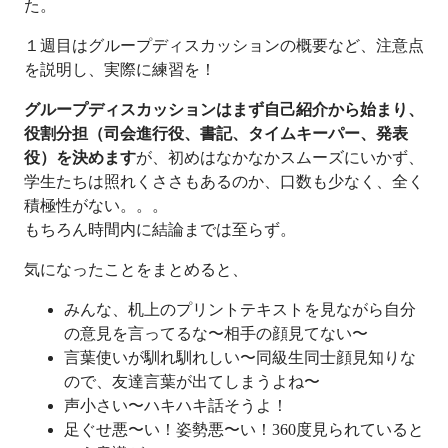
た。
１週目はグループディスカッションの概要など、注意点
を説明し、実際に練習を！
グループディスカッションはまず自己紹介から始まり、
役割分担（司会進行役、書記、タイムキーパー、発表
役）を決めます
が、初めはなかなかスムーズにいかず、
学生たちは照れくささもあるのか、口数も少なく、全く
積極性がない。。。
もちろん時間内に結論までは至らず。
気になったことをまとめると、
みんな、机上のプリントテキストを見ながら自分
の意見を言ってるな〜相手の顔見てない〜
言葉使いが馴れ馴れしい〜同級生同士顔見知りな
ので、友達言葉が出てしまうよね〜
声小さい〜ハキハキ話そうよ！
足ぐせ悪〜い！姿勢悪〜い！360度見られていると