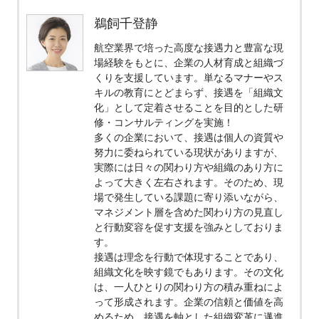
鵜飼千登静
航空業界で培った高度な接遇力と豊富な現
場経験をもとに、企業の人材育成と組織づ
くりを支援しています。単なるマナーやス
キルの教育にとどまらず、接遇を「組織文
化」として定着させることを目的とした研
修・コンサルティングを実施！
多くの企業において、接遇は個人の資質や
努力に委ねられている現状がありますが、
実際には日々の関わり方や組織のあり方に
よって大きく左右されます。そのため、現
場で発生している課題に寄り添いながら、
マネジメント層を含めた関わり方の見直し
と行動変容を促す支援を強みとしておりま
す。
接遇は理念を行動で体現することであり、
組織文化を映す鏡でもあります。その文化
は、一人ひとりの関わり方の積み重ねによ
って形成されます。企業の信頼と価値を高
めるため、接遇を軸とした組織変革に邁進